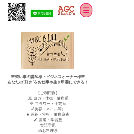
🌸習い事の講師様・ビジネスオーナー様🌸
あなたの“好き”をお仕事や生き甲斐にできる！
【ご利用例】
🧘‍♀️ ヨガ・体操・健康系
🌹 フラワー・手芸系
💅美容（ネイル等）
♣ 囲碁・将棋・健康麻雀
🖌 書道・学習塾
🌸語学系
🍰お料理系