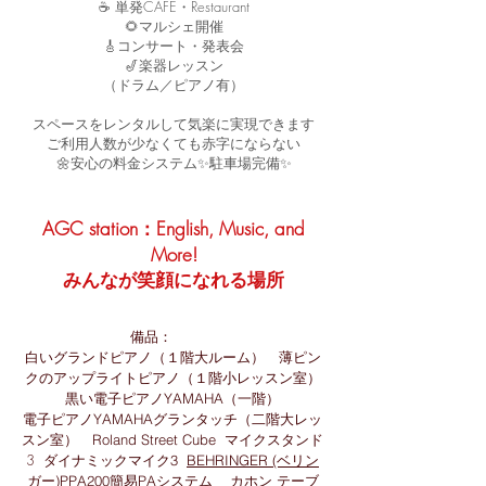
☕ 単発CAFE・Restaurant
​🌻マルシェ開催
🎸コンサート・発表会
🎷楽器レッスン
（ドラム／ピアノ有）
スペースをレンタルして気楽に実現できます
ご利用人数が少なくても赤字にならない
🌼安心の料金システム✨駐車場完備✨
AGC station：English, Music, and
More!
みんなが笑顔になれる場所
備品：
白いグランドピアノ（１階大ルーム） 薄ピン
クのアップライトピアノ（１階小レッスン室）
黒い電子ピアノYAMAHA（一階）
電子ピアノYAMAHAグランタッチ（二階大レッ
スタンド
スン室）
Roland Street Cube マイク
3
ダイナミックマイク3
BEHRINGER (ベリン
ガー)
PPA200
簡易PAシステム
カホン
テーブ