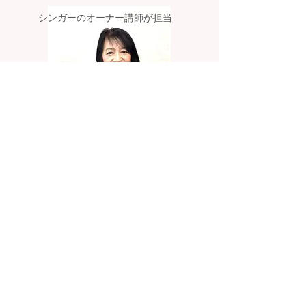
シンガーのオーナー講師が担当
講師詳細
歌ってHappy
【歌ハピ倶楽部】
個人レッスン45分/月 及び
グループレッスン1時間15分 /
月2
両方参加できます。アーカイブ
視聴可能