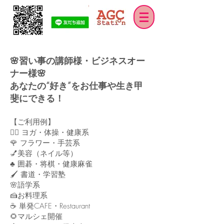
🌸習い事の講師様・ビジネスオー
ナー様🌸
あなたの“好き”をお仕事や生き甲
斐にできる！
【ご利用例】
🧘‍♀️ ヨガ・体操・健康系
🌹 フラワー・手芸系
💅美容（ネイル等）
♣ 囲碁・将棋・健康麻雀
🖌 書道・学習塾
🌸語学系
🍰お料理系
☕ 単発CAFE・Restaurant
​🌻マルシェ開催