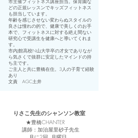
市主催フィットネス講座担当。保育園な
どの正規レッスンでキッズフィットネス
も担当しています。
年齢を感じさせない変わらぬスタイルの
良さは憧れの的で、健康で美しくのお手
本で、フィットネスに対する絶え間ない
研究心で受講生を健康へと導いてくれま
す。
市内J館高校N山大学卒の才女でありなが
ら気さくで抜群に安定したマインドの持
ち主です。
ご主人
と共に豊橋在住。
3人の子育て経験
あり
​文責 AGC土井
りさこ先生のシャンソン教室
★豊橋CHANTER
講師：加治屋里砂子先生
月に2回 月曜日