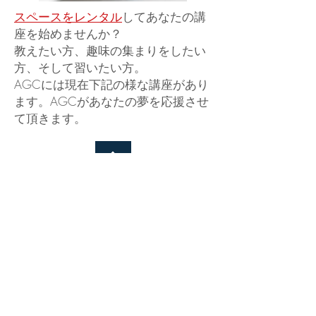
スペースをレンタル
してあなたの講
座を始めませんか？
教えたい方、趣味の集まりをしたい
方、そして習いたい方。
AGCには現在下記の様な講座があり
ます。AGCがあなたの夢を応援させ
て頂きます。
無料体験レッスン・問い合わせ
〒441-3146 豊橋市大岩町字北山
AGC事業部
（株）W1&DT1
☏
0532-43-1329
携帯090-4401-9400
e-mail
aiutaeigo@live.jp
HomePage agcstation.com
愛知県 豊橋市 豊川市 蒲郡市