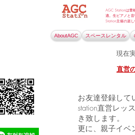
AGC Stati
適。生ピアノと音
Station主催
AboutAGC
スペースレンタル
現在実
直営
お友達登録して
station直営
き致します。
更に、親子イベ