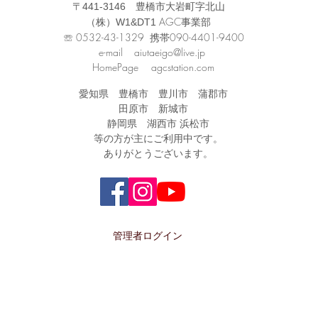
〒441-3146 豊橋市大岩町字北山
AGC事業部
（株）W1&DT1
☏ 0532-43-1329 携帯090-4401-9400
e-mail
aiutaeigo@live.jp
HomePage agcstation.com
愛知県 豊橋市 豊川市 蒲郡市
田原市 新城市
静岡県 湖西市 浜松市
等
の方が主にご利用中です。
ありがとうございます。
管理者ログイン