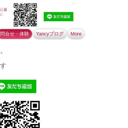
会に最
C
問合せ・体験
Yancyブログ
More
す。
ます