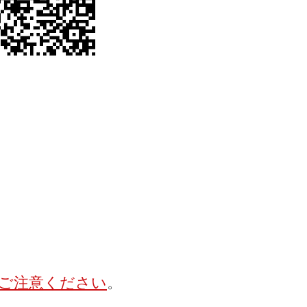
でご注意ください
。