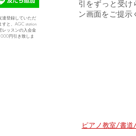
引をずっと受け
ン画面をご提示
友達登録していただ
すと、AGC station
営レッスンの入会金
1000円引き致しま
。
ピアノ教室/書道