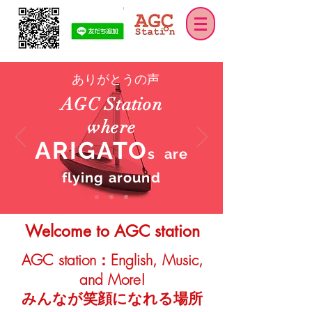
ありがとう
の声
AGC Station
where
ARIGATO
s are
flying around
Welcome to AGC station
AGC station：English, Music,
and More!
みんなが笑顔になれる場所