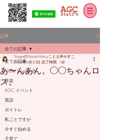
記事
全ての記事
SingerのYasukoYancyこと土井やすこ
全ての記事
2018年6月20日
読了時間: 1分
あ〜んあん。◯◯ちゃんロ
Music Together®
ス。
音楽
AGC イベント
英語
ボイトレ
私ごとですが
今すぐ始める
子育て