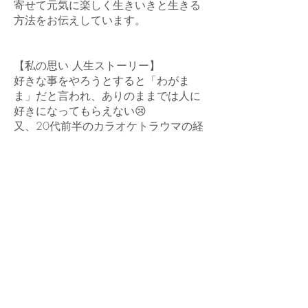
寄せて元気に楽しく生きいきと生きる
方法をお伝えしています。
【私の思い 人生ストーリー】
好きな事をやろうとすると「わがま
ま」だと言われ、ありのままでは人に
好きになってもらえない😢
又、20代前半のカラオケトラウマの経
験から、私が歌っても誰も喜んでくれ
ない😞
長い間近そんな風に思い込んでいた私
は、心も体も最悪な時期を迎えていま
した。
そんな私が今みたいにHappyに成れた
理由は2つ。
①歌ってご機嫌な自分に成る方法を知
った事 ②夢をイメージングしてきた
事
歌ってハッピーに暮らすお手伝いをし