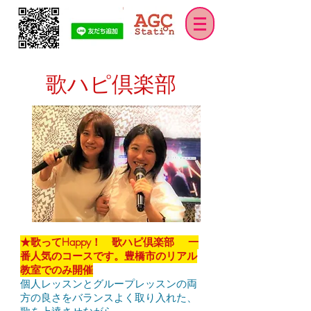
歌ハピ倶楽部
★歌ってHappy！ 歌ハピ倶楽部​​ 一
番人気のコースです。豊橋市のリアル
教室でのみ開催
個人レッスンとグループレッスンの両
方の良さをバランスよく取り入れた、