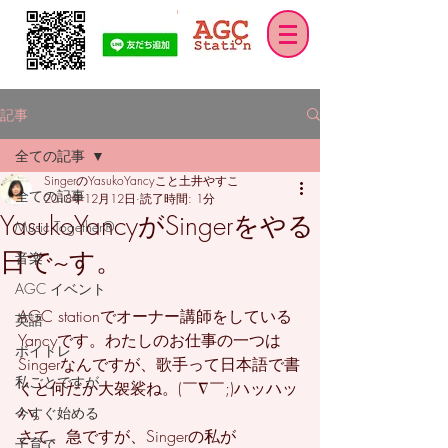
記事
全ての記事
SingerのYasukoYancyこと土井やすこ
全ての記事
2018年12月12日
読了時間: 1分
YasukoYancyがSingerをやる
Music Together®
日で~す。
音楽
AGC イベント
AGC stationでオーナー講師をしている
英語
Yancyです。わたしのお仕事の一つは
ボイトレ
Singerなんですが、歌手って日本語で書
私ごとですが
くと何だか大袈裟ね。(￣∇￣;)ハッハッ
ハ。
今すぐ始める
さて、急ですが、Singerの私が
子育て