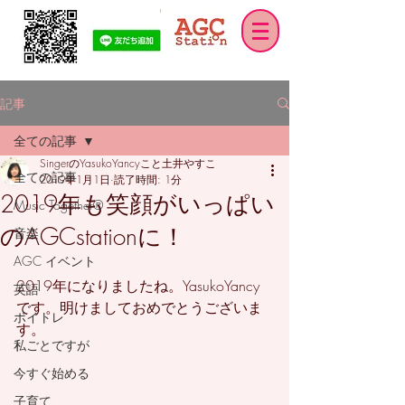
記事
全ての記事
SingerのYasukoYancyこと土井やすこ
全ての記事
2019年1月1日
読了時間: 1分
2019年も笑顔がいっぱい
Music Together®
のAGCstationに！
音楽
AGC イベント
2019年になりましたね。YasukoYancy
英語
です。明けましておめでとうございま
ボイトレ
す。
私ごとですが
今すぐ始める
子育て