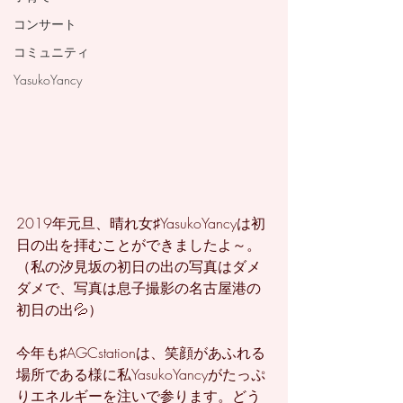
コンサート
コミュニティ
YasukoYancy
2019年元旦、晴れ女♯YasukoYancyは初
日の出を拝むことができましたよ～。
（私の汐見坂の初日の出の写真はダメ
ダメで、写真は息子撮影の名古屋港の
初日の出💦）
今年も♯AGCstationは、笑顔があふれる
場所である様に私YasukoYancyがたっぷ
りエネルギーを注いで参ります。どう