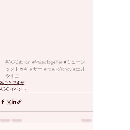
#AGCstation
#MusicTogether
#ミュージ
ックトゥギャザー
#YasukoYancy
#土井
やすこ
私ごとですが
AGC イベント