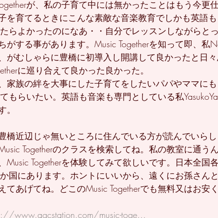
 Togetherが、私の子育て中には無かったことはもう今
子を育てるときにこんな素敵な音楽教育でしかも英語も
herが有ったらよかったのになあ・・自分でレッスンしながら
する事があります。Music Togetherを知って即、私Ne
、がむしゃらに豊橋に初導入し開講して良かったと日々
Togetherに巡り合えて良かった良かった。
、家族の絆を大事にした子育てをしたいパパやママにも
erを知ってもらいたい。英語も音楽も専門としている私YasukoY
す。
豊橋近辺じゃ無いところに住んでいる方が読んでいらし
sic Togetherのクラスを検索してね。私の教室に通
usic Togetherを体験してみて欲しいです。日本全
1か国にあります。ホントにいいから、遠くにお孫さん
あげてね。どこのMusic Togetherでも無料又はお
s://www.agcstation.com/music-toge...