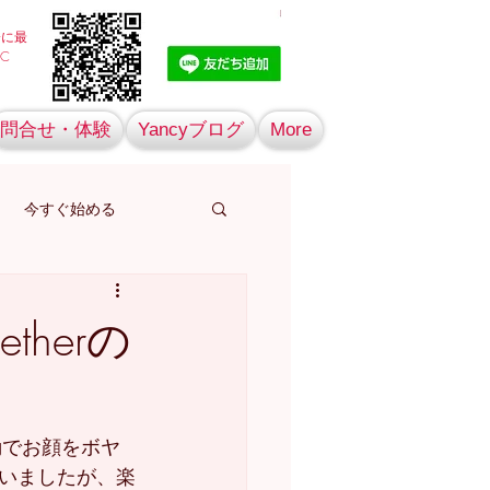
会に最
C
問合せ・体験
Yancyブログ
More
今すぐ始める
therの
自動でお顔をボヤ
いましたが、楽