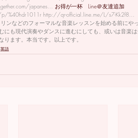
gether.com/japanes...
 お得が一杯　Line＠友達追加　
ti/p/%40hdr1011r
http://qr-official.line.me/L/s7-Kk2f8... 
むにも現代演奏やダンスに進むにしても、或いは音楽は
なります。本当です。以上です。
英語