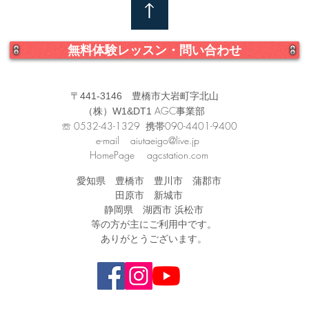
のサ
無料体験レッスン・問い合わせ
〒441-3146 豊橋市大岩町字北山
AGC事業部
（株）W1&DT1
☏ 0532-43-1329 携帯090-4401-9400
e-mail
aiutaeigo@live.jp
HomePage agcstation.com
愛知県 豊橋市 豊川市 蒲郡市
田原市 新城市
静岡県 湖西市 浜松市
等
の方が主にご利用中です。
ありがとうございます。