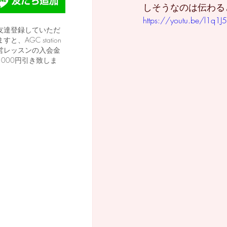
しそうなのは伝わる
https://youtu.be/l1q1J
友達登録していただ
すと、AGC station
営レッスンの入会金
1000円引き致しま
。