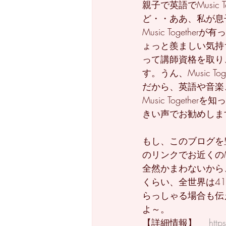
親子で英語でMusic
ど・・ああ、私が息
Music Toget
ょっと羨ましい気持ちが
って講師資格を取り
す。うん、Music 
だから、英語や音楽
Music Togeth
きい声でお勧めしま
もし、このブログを
のリンクでお近くのMu
全然かまわないから、M
くらい、全世界は4
らっしゃる場合も伝えて
よ～。
【詳細情報】　 
http