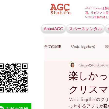
AGC Stati
適。生ピアノと音
Station主催
AboutAGC
スペースレンタル
全ての記事
Music Together®
音
SingerのYasuko
子育て
コンサート
コミ
楽しかった
クリスマ
Music Toget
っとするアプリが良