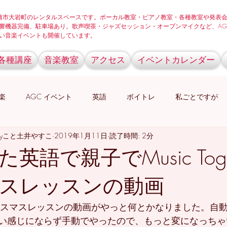
onは豊橋市大岩町のレンタルスペースです。ボーカル教室・ピアノ教室・各種教室や発表
響機器完備、駐車場あり。歌声喫茶・ジャズセッション・オープンマイクなど、AG
の楽しい音楽イベントも開催しています。
各種講座
音楽教室
アクセス
イベントカレンダー
楽
AGC イベント
英語
ボイトレ
私ごとですが
Yancyこと土井やすこ
2019年1月11日
読了時間: 2分
ュニティ
YasukoYancy
英語で親子でMusic Toge
スレッスンの動画
herのクリスマスレッスンの動画がやっと何とかなりました。
い感じにならず手動でやったので、もっと変になっちゃ