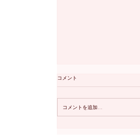
コメント
コメントを追加…
シャンソン教室 加治屋里砂
子先生 月曜日13:30から月