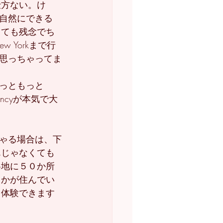
更仕方ない。け
自然にできる
とっても残念でち
w Yorkまで行
思っちゃってま
っともっと
ancyが本気で大
ゃる場合は、下
うんじゃなくても
国各地に５０か所
とかが住んでい
安く体験できます