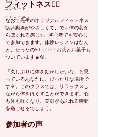
フィットネス🧘‍♂️
コンサート
コミュニティ
なおこ先生のオリジナルフィットネス
YasukoYancy
は、動きがやさしくて、でも体の芯か
らほぐれる感じ✨。初心者でも安心し
て参加できます。体験レッスンはなん
と、たったの¥1,000！お茶とお菓子も
ついています🍵🍪。
「久しぶりに体を動かしたいな」と思
っているあなたに、ぴったりな場所で
す🌹。このクラスでは、リラックスし
ながら体をほぐすことができます。心
も体も軽くなり、笑顔があふれる時間
を過ごせるでしょう。
参加者の声