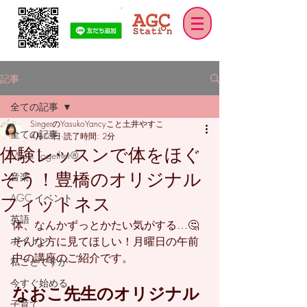
記事
全ての記事
SingerのYasukoYancyこと土井やすこ
全ての記事
4月13日
読了時間: 2分
体験レッスンで体をほぐ
Music Together®
そう！豊橋のオリジナル
音楽
AGC イベント
フィットネス
英語
体、なんかずっとかたい気がする…🤔  
ボイトレ
そんな方に見てほしい！月曜日の午前
中の講座のご紹介です。
私ごとですが
今すぐ始める
なおこ先生のオリジナル
子育て